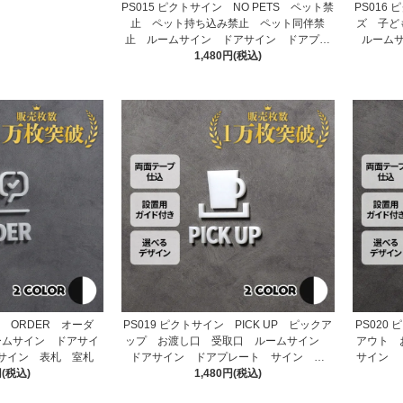
PS015 ピクトサイン NO PETS ペット禁
PS016
止 ペット持ち込み禁止 ペット同伴禁
ズ 子ど
止 ルームサイン ドアサイン ドアプレ
ルーム
ート サイン 表札 室札
1,480円(税込)
ン ORDER オーダ
PS019 ピクトサイン PICK UP ピックア
PS020
ームサイン ドアサイ
ップ お渡し口 受取口 ルームサイン
アウト 
サイン 表札 室札
ドアサイン ドアプレート サイン 表
サイン 
円(税込)
1,480円(税込)
札 室札