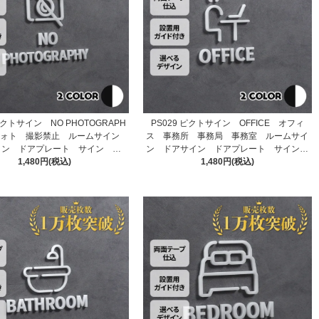
 ピクトサイン NO PHOTOGRAPH
PS029 ピクトサイン OFFICE オフィ
フォト 撮影禁止 ルームサイン
ス 事務所 事務局 事務室 ルームサイ
イン ドアプレート サイン 表
ン ドアサイン ドアプレート サイン
1,480円(税込)
札 室札
1,480円(税込)
表札 室札