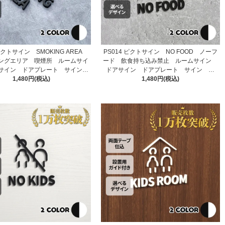
 ピクトサイン SMOKING AREA
PS014 ピクトサイン NO FOOD ノーフ
ングエリア 喫煙所 ルームサイ
ード 飲食持ち込み禁止 ルームサイン
サイン ドアプレート サイン
ドアサイン ドアプレート サイン 表
1,480円(税込)
表札 室札
1,480円(税込)
札 室札