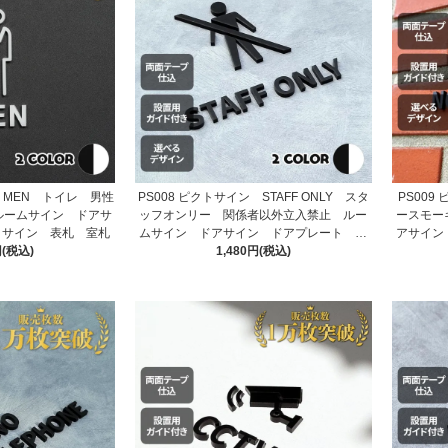
ン MEN トイレ 男性
PS008 ピクトサイン STAFF ONLY スタ
PS009
ルームサイン ドアサ
ッフオンリー 関係者以外立入禁止 ルー
ースモー
 サイン 表札 室札
ムサイン ドアサイン ドアプレート サ
アサイン
円(税込)
イン 表札 室札
1,480円(税込)