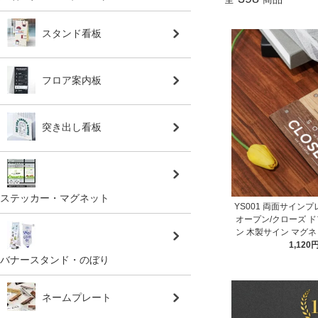
スタンド看板
フロア案内板
突き出し看板
ステッカー・マグネット
YS001 両面サインプレ
オープン/クローズ 
ン 木製サイン マグ
1,120
店
バナースタンド・のぼり
ネームプレート