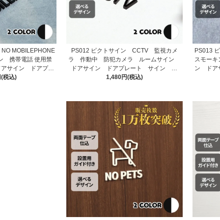
NO MOBILEPHONE
PS012 ピクトサイン CCTV 監視カメ
PS013
 携帯電話 使用禁
ラ 作動中 防犯カメラ ルームサイン
スモーキ
ドアサイン ドアプレ
ドアサイン ドアプレート サイン 表
ン ドア
 表札 室札
円(税込)
1,480円(税込)
札 室札