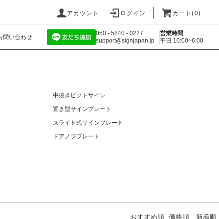
アカウント
ログイン
カート(
0
)
050 - 5840 - 0227
営業時間
お問い合わせ
support@signjapan.jp
平日 10:00~6:00
中抜きピクトサイン
置き型サインプレート
スライド式サインプレート
ドアノブプレート
おすすめ順
価格順
新着順