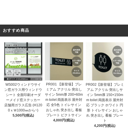
おすすめ商品
PR001 【新登場】プレ
WS002ウィンドウサイ
PR002【新登場】プレミ
ミアム アクリル 突出し
ン窓ガラス用ウィンドウ
アム アクリル 突出しサ
サイン 5mm厚 200×60m
シート 全面印刷オーダ
イン 5mm厚 150×150m
m toilet 両面表示 屋外対
ーメイド窓ステッカー
m toilet 両面表示 屋外対
応 全5色 トイレサイン
店舗用ガラス広告 (H120
応 ブラック ホワイト 円
おしゃれ 突き出し 看板
0ｘＷ1000㎜から~)
形 トイレサイン おしゃ
プレート ピクトサイン
5,500円(税込)
れ 突き出し 看板 プレー
4,000円(税込)
ト
4,200円(税込)