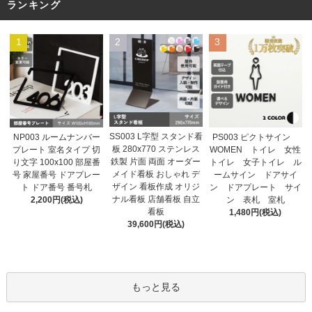
ランキング
1
2
3
SS003 L字型 スタンド看
NP003 ルームナンバー
PS003 ピクトサイン
板 280x770 ステンレス
プレート 室名タイプ 切
WOMEN トイレ 女性
鉄製 片面 両面 オーダー
り文字 100x100 部屋番
トイレ 女子トイレ ル
メイド看板 おしゃれ デ
号 家屋番号 ドアプレー
ームサイン ドアサイ
ザイン 看板作成 オリジ
ト ドア番号 番号札
ン ドアプレート サイ
ナル看板 店舗看板 自立
2,200円(税込)
ン 表札 室札
看板
1,480円(税込)
39,600円(税込)
もっと見る