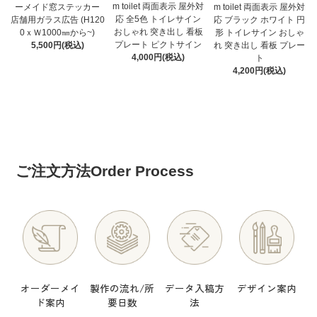
m toilet 両面表示 屋外対
ーメイド窓ステッカー
m toilet 両面表示 屋外対
応 全5色 トイレサイン
店舗用ガラス広告 (H120
応 ブラック ホワイト 円
おしゃれ 突き出し 看板
0ｘＷ1000㎜から~)
形 トイレサイン おしゃ
プレート ピクトサイン
5,500円(税込)
れ 突き出し 看板 プレー
4,000円(税込)
ト
4,200円(税込)
ご注文方法
Order Process
オーダーメイ
製作の流れ/所
データ入稿方
デザイン案内
ド案内
要日数
法