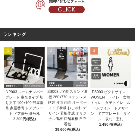
お問い合わせフォーム
CLICK
ランキング
1
2
3
SS003 L字型 スタンド看
NP003 ルームナンバー
PS003 ピクトサイン
板 280x770 ステンレス
プレート 室名タイプ 切
WOMEN トイレ 女性
鉄製 片面 両面 オーダー
り文字 100x100 部屋番
トイレ 女子トイレ ル
メイド看板 おしゃれ デ
号 家屋番号 ドアプレー
ームサイン ドアサイ
ザイン 看板作成 オリジ
ト ドア番号 番号札
ン ドアプレート サイ
ナル看板 店舗看板 自立
2,200円(税込)
ン 表札 室札
看板
1,480円(税込)
39,600円(税込)