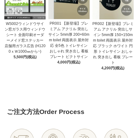
PR001 【新登場】プレ
WS002ウィンドウサイ
PR002【新登場】プレミ
ミアム アクリル 突出し
ン窓ガラス用ウィンドウ
アム アクリル 突出しサ
サイン 5mm厚 200×60m
シート 全面印刷オーダ
イン 5mm厚 150×150m
m toilet 両面表示 屋外対
ーメイド窓ステッカー
m toilet 両面表示 屋外対
応 全5色 トイレサイン
店舗用ガラス広告 (H120
応 ブラック ホワイト 円
おしゃれ 突き出し 看板
0ｘＷ1000㎜から~)
形 トイレサイン おしゃ
プレート ピクトサイン
5,500円(税込)
れ 突き出し 看板 プレー
4,000円(税込)
ト
4,200円(税込)
ご注文方法
Order Process