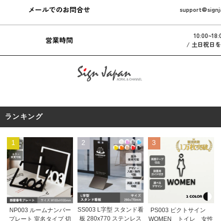
メールでのお問合せ
support@signj
10:00~18:
営業時間
/ 土日祝日
ランキング
1
2
3
SS003 L字型 スタンド看
NP003 ルームナンバー
PS003 ピクトサイン
板 280x770 ステンレス
プレート 室名タイプ 切
WOMEN トイレ 女性