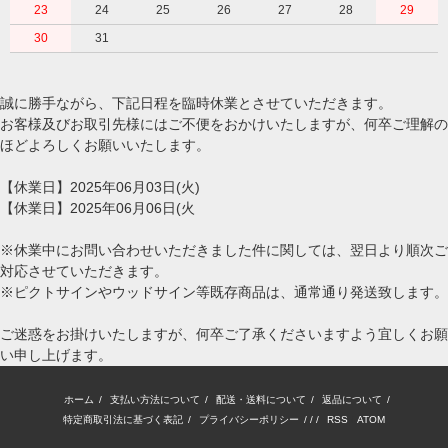
23
24
25
26
27
28
29
30
31
誠に勝手ながら、下記日程を臨時休業とさせていただきます。
お客様及びお取引先様にはご不便をおかけいたしますが、何卒ご理解の
ほどよろしくお願いいたします。
【休業日】2025年06月03日(火)
【休業日】2025年06月06日(火
※休業中にお問い合わせいただきました件に関しては、翌日より順次ご
対応させていただきます。
※ピクトサインやウッドサイン等既存商品は、通常通り発送致します。
ご迷惑をお掛けいたしますが、何卒ご了承くださいますよう宜しくお願
い申し上げます。
ホーム
/
支払い方法について
/
配送・送料について
/
返品について
/
特定商取引法に基づく表記
/
プライバシーポリシー
/ / /
RSS
/
ATOM