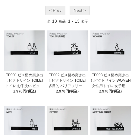
< Prev
Next >
13
1
13
全
商品
-
表示
TP001 ビス留め突き出
TP002 ビス留め突き出
TP003 ビス留め突き出
しピクトサイン TOILET
しピクトサイン TOILET
しピクトサイン WOMEN
トイレ お手洗い ピクト
多目的 バリアフリー ト
女性用トイレ 女子用ト
サイン+文字 両面文字あ
2,970円(税込)
イレ お手洗い ピクトサ
2,970円(税込)
イレ トイレ お手洗い ピ
2,970円(税込)
り ルームサイン ドアサ
イン+文字 両面文字あり
クトサイン+文字 両面文
イン ドアプレート サイ
ルームサイン ドアサイ
字あり ルームサイン ド
ン 表札 室札 切り文字 ブ
ン サイン 表札 室札 切り
アプレート サイン 表札
ラケット 釘留め
文字 ブラケット
切り文字 ブラケット