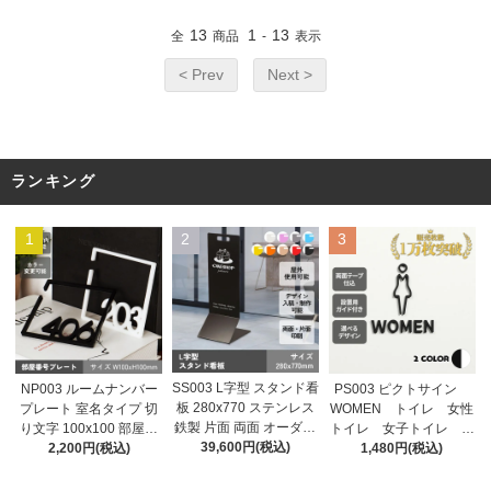
れ 突き出し 看板 プレー
13
1
13
全
商品
-
表示
ト
< Prev
Next >
ランキング
1
2
3
SS003 L字型 スタンド看
NP003 ルームナンバー
PS003 ピクトサイン
板 280x770 ステンレス
プレート 室名タイプ 切
WOMEN トイレ 女性
鉄製 片面 両面 オーダー
り文字 100x100 部屋番
トイレ 女子トイレ ル
メイド看板 おしゃれ デ
39,600円(税込)
号 家屋番号 ドアプレー
2,200円(税込)
ームサイン ドアサイ
1,480円(税込)
ザイン 看板作成 オリジ
ト ドア番号 番号札
ン ドアプレート サイ
ナル看板 店舗看板 自立
ン 表札 室札