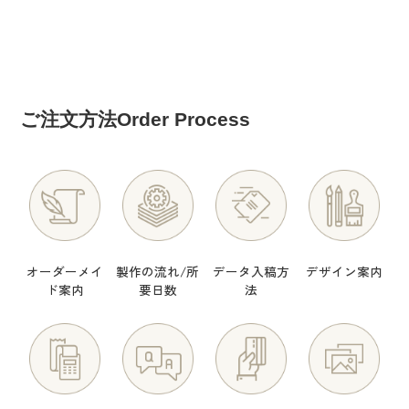
応 全5色 トイレサイン
店舗用ガラス広告 (H120
応 ブラック ホワイト 円
おしゃれ 突き出し 看板
0ｘＷ1000㎜から~)
形 トイレサイン おしゃ
プレート ピクトサイン
れ 突き出し 看板 プレー
ト
ご注文方法
Order Process
オーダーメイ
製作の流れ/所
データ入稿方
デザイン案内
ド案内
要日数
法