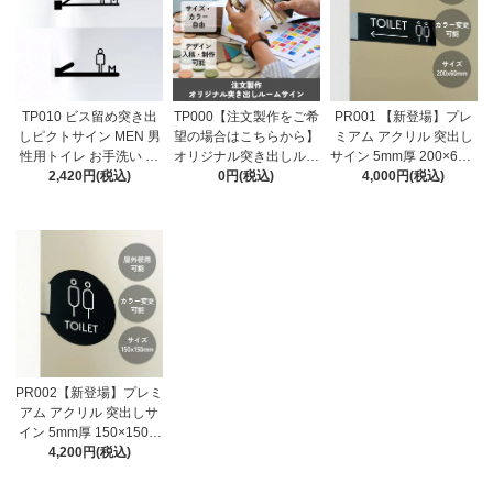
TP010 ビス留め突き出
TP000【注文製作をご希
PR001 【新登場】プレ
しピクトサイン MEN 男
望の場合はこちらから】
ミアム アクリル 突出し
性用トイレ お手洗い ピ
オリジナル突き出しルー
サイン 5mm厚 200×60m
クトサインのみ 選べる2
2,420円(税込)
ムサイン 御見積書専用
0円(税込)
m toilet 両面表示 屋外対
4,000円(税込)
デザイン ルームサイン
ページ
応 全5色 トイレサイン
ドアサイン ドアプレー
おしゃれ 突き出し 看板
ト サイン 表札 室札 切り
プレート ピクトサイン
文字 ブラケット
PR002【新登場】プレミ
アム アクリル 突出しサ
イン 5mm厚 150×150m
m toilet 両面表示 屋外対
4,200円(税込)
応 ブラック ホワイト 円
形 トイレサイン おしゃ