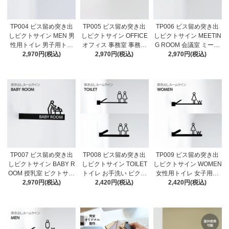
TP004 ビス留め突き出
TP005 ビス留め突き出
TP006 ビス留め突き出
しピクトサイン MEN 男
しピクトサイン OFFICE
しピクトサイン MEETIN
性用トイレ 男子用トイ
オフィス 事務室 事務所
G ROOM 会議室 ミーテ
レ お手洗い ピクトサイ
2,970円(税込)
ピクトサイン+文字 両面
2,970円(税込)
ィング室 会社 ピクトサ
2,970円(税込)
ン+文字 両面文字あり ル
文字あり ルームサイン
イン+文字 両面文字あり
ームサイン ドアサイン
ドアサイン ドアプレー
ルームサイン ドアサイ
ドアプレート サイン 切
ト サイン 表札 室札 切り
ン 表札 室札 切り文字 お
り文字 ブラケット
文字 ブラケット
しゃれ ブラケット
TP007 ビス留め突き出
TP008 ビス留め突き出
TP009 ビス留め突き出
しピクトサイン BABY R
しピクトサイン TOILET
しピクトサイン WOMEN
OOM 授乳室 ピクトサイ
トイレ お手洗い ピクト
女性用トイレ 女子用ト
ン+文字 両面文字あり ル
2,970円(税込)
サインのみ 選べる2デザ
2,420円(税込)
イレ お手洗い ピクトサ
2,420円(税込)
ームサイン ルームサイ
イン ルームサイン ドア
インのみ 選べる2デザイ
ン ドアサイン ドアプレ
サイン ドアプレート サ
ン ルームサイン ドアサ
ート サイン 表札 室札 切
イン 表札 室札 切り文字
イン ドアプレート 表札
り文字 ブラケット
ブラケット
室札 切り文字 ブラケッ
ト