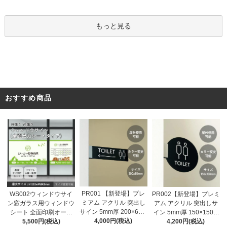
看板
もっと見る
おすすめ商品
PR001 【新登場】プレ
WS002ウィンドウサイ
PR002【新登場】プレミ
ミアム アクリル 突出し
ン窓ガラス用ウィンドウ
アム アクリル 突出しサ
サイン 5mm厚 200×60m
シート 全面印刷オーダ
イン 5mm厚 150×150m
m toilet 両面表示 屋外対
4,000円(税込)
ーメイド窓ステッカー
5,500円(税込)
m toilet 両面表示 屋外対
4,200円(税込)