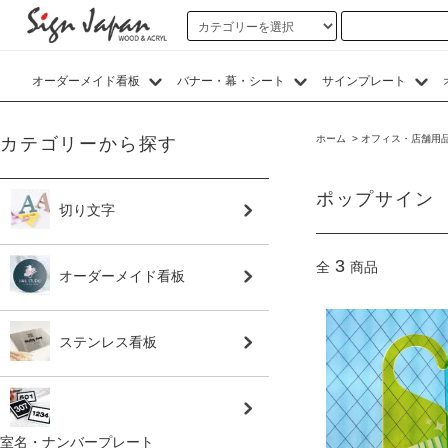
オーダーメイド看板
バナー・幕・シート
サインプレート
ホーム
>
オフィス・店舗用
カテゴリーから探す
ポップサイン
切り文字
3
全
商品
オーダーメイド看板
ステンレス看板
室名・ナンバープレート