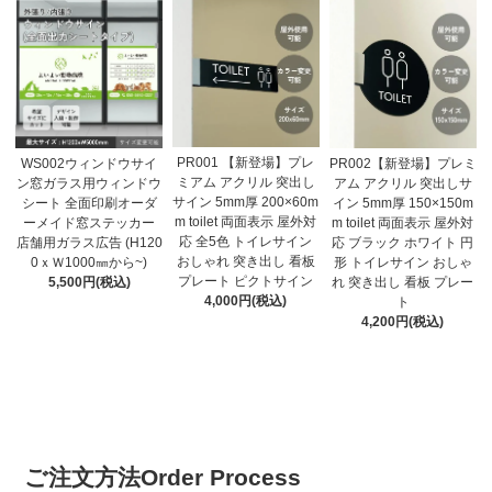
PR001 【新登場】プレ
WS002ウィンドウサイ
PR002【新登場】プレミ
ミアム アクリル 突出し
ン窓ガラス用ウィンドウ
アム アクリル 突出しサ
サイン 5mm厚 200×60m
シート 全面印刷オーダ
イン 5mm厚 150×150m
m toilet 両面表示 屋外対
ーメイド窓ステッカー
m toilet 両面表示 屋外対
応 全5色 トイレサイン
店舗用ガラス広告 (H120
応 ブラック ホワイト 円
おしゃれ 突き出し 看板
0ｘＷ1000㎜から~)
形 トイレサイン おしゃ
プレート ピクトサイン
5,500円(税込)
れ 突き出し 看板 プレー
4,000円(税込)
ト
4,200円(税込)
ご注文方法
Order Process