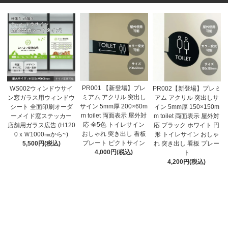
PR001 【新登場】プレ
WS002ウィンドウサイ
PR002【新登場】プレミ
ミアム アクリル 突出し
ン窓ガラス用ウィンドウ
アム アクリル 突出しサ
サイン 5mm厚 200×60m
シート 全面印刷オーダ
イン 5mm厚 150×150m
m toilet 両面表示 屋外対
ーメイド窓ステッカー
m toilet 両面表示 屋外対
応 全5色 トイレサイン
店舗用ガラス広告 (H120
応 ブラック ホワイト 円
おしゃれ 突き出し 看板
0ｘＷ1000㎜から~)
形 トイレサイン おしゃ
プレート ピクトサイン
5,500円(税込)
れ 突き出し 看板 プレー
4,000円(税込)
ト
4,200円(税込)