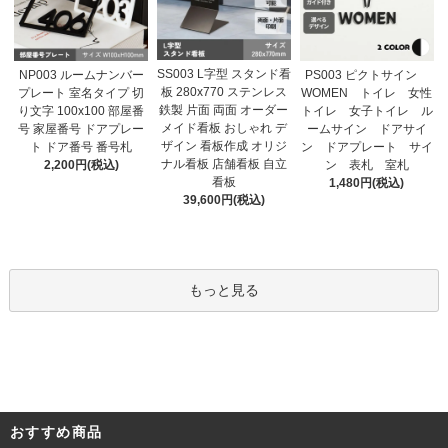
SS003 L字型 スタンド看
NP003 ルームナンバー
PS003 ピクトサイン
板 280x770 ステンレス
プレート 室名タイプ 切
WOMEN トイレ 女性
鉄製 片面 両面 オーダー
り文字 100x100 部屋番
トイレ 女子トイレ ル
メイド看板 おしゃれ デ
号 家屋番号 ドアプレー
ームサイン ドアサイ
ザイン 看板作成 オリジ
ト ドア番号 番号札
ン ドアプレート サイ
ナル看板 店舗看板 自立
2,200円(税込)
ン 表札 室札
看板
1,480円(税込)
39,600円(税込)
もっと見る
おすすめ商品