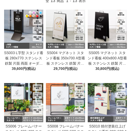
13
1
13
全
商品
-
表示
SS003 L字型 スタンド看
SS004 マグネット スタ
SS005 マグネット スタ
板 280x770 ステンレス
ンド看板 350x700 A型看
ンド看板 400x800 A型看
鉄製 片面 両面 オーダー
板 ステンレス 鉄製 片面
板 ステンレス 鉄製 片面
メイド看板 おしゃれ デ
39,600円(税込)
両面 オーダーメイド看
29,700円(税込)
両面 オーダーメイド看
30,800円(税込)
ザイン 看板作成 オリジ
板 おしゃれ デザイン 看
板 おしゃれ デザイン 看
ナル看板 店舗看板 自立
板作成 オリジナル看板
板作成 オリジナル看板
看板
店舗看板 自立看板
店舗看板 自立看板
SS006 フレームバナー
SS008 フレームバナー
SS010 焼付塗装仕上げ