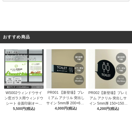
おすすめ商品
PR001 【新登場】プレ
WS002ウィンドウサイ
PR002【新登場】プレミ
ミアム アクリル 突出し
ン窓ガラス用ウィンドウ
アム アクリル 突出しサ
サイン 5mm厚 200×60m
シート 全面印刷オーダ
イン 5mm厚 150×150m
m toilet 両面表示 屋外対
4,000円(税込)
ーメイド窓ステッカー
5,500円(税込)
m toilet 両面表示 屋外対
4,200円(税込)
応 全5色 トイレサイン
店舗用ガラス広告 (H120
応 ブラック ホワイト 円
おしゃれ 突き出し 看板
0ｘＷ1000㎜から~)
形 トイレサイン おしゃ
プレート ピクトサイン
れ 突き出し 看板 プレー
ト