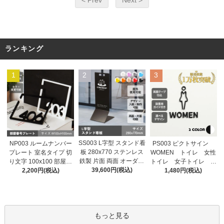
< Prev
Next >
ランキング
1
2
3
SS003 L字型 スタンド看
NP003 ルームナンバー
PS003 ピクトサイン
板 280x770 ステンレス
プレート 室名タイプ 切
WOMEN トイレ 女性
鉄製 片面 両面 オーダー
り文字 100x100 部屋番
トイレ 女子トイレ ル
メイド看板 おしゃれ デ
39,600円(税込)
号 家屋番号 ドアプレー
2,200円(税込)
ームサイン ドアサイ
1,480円(税込)
ザイン 看板作成 オリジ
ト ドア番号 番号札
ン ドアプレート サイ
ナル看板 店舗看板 自立
ン 表札 室札
看板
もっと見る