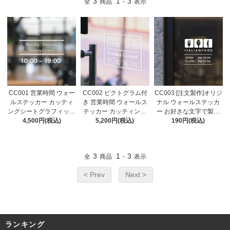
3
1
3
全
商品
-
表示
CC001 営業時間 ウォー
CC002 ピクトグラム付
CC003 [注文製作]オリジ
ルステッカー カッティ
き 営業時間 ウォールス
ナル ウォールステッカ
ングシートグラフィック
テッカー カッティング
ー お好きな文字で製作
シート オープン クロー
4,500円(税込)
シートグラフィックシー
5,200円(税込)
可能 カッティングシー
190円(税込)
ズ 定休日 オリジナル ス
ト オープン クローズ 定
ト 窓ガラス ショップス
テッカー スティッカー
休日 オリジナル ステッ
テッカー オーダーメイ
シール 窓ガラス 看板ス
カー スティッカー シー
ド 1枚からOK
3
1
3
全
商品
-
表示
テッカー
ル 窓ガラス 看板ステッ
カー
< Prev
Next >
ランキング