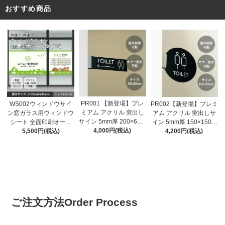
おすすめ商品
PR001 【新登場】プレ
WS002ウィンドウサイ
PR002【新登場】プレミ
ミアム アクリル 突出し
ン窓ガラス用ウィンドウ
アム アクリル 突出しサ
サイン 5mm厚 200×60m
シート 全面印刷オーダ
イン 5mm厚 150×150m
m toilet 両面表示 屋外対
4,000円(税込)
ーメイド窓ステッカー
5,500円(税込)
m toilet 両面表示 屋外対
4,200円(税込)
応 全5色 トイレサイン
店舗用ガラス広告 (H120
応 ブラック ホワイト 円
おしゃれ 突き出し 看板
0ｘＷ1000㎜から~)
形 トイレサイン おしゃ
プレート ピクトサイン
れ 突き出し 看板 プレー
ト
ご注文方法
Order Process