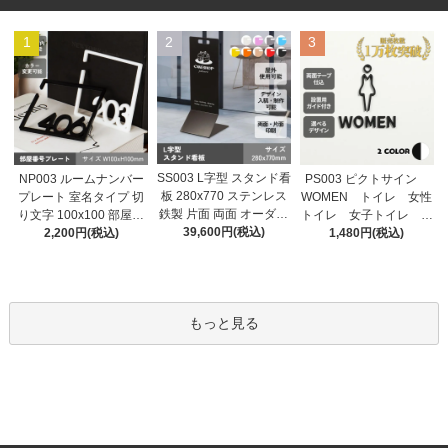
1
2
3
SS003 L字型 スタンド看
NP003 ルームナンバー
PS003 ピクトサイン
板 280x770 ステンレス
プレート 室名タイプ 切
WOMEN トイレ 女性
鉄製 片面 両面 オーダー
り文字 100x100 部屋番
トイレ 女子トイレ ル
メイド看板 おしゃれ デ
39,600円(税込)
号 家屋番号 ドアプレー
2,200円(税込)
ームサイン ドアサイ
1,480円(税込)
ザイン 看板作成 オリジ
ト ドア番号 番号札
ン ドアプレート サイ
ナル看板 店舗看板 自立
ン 表札 室札
看板
もっと見る