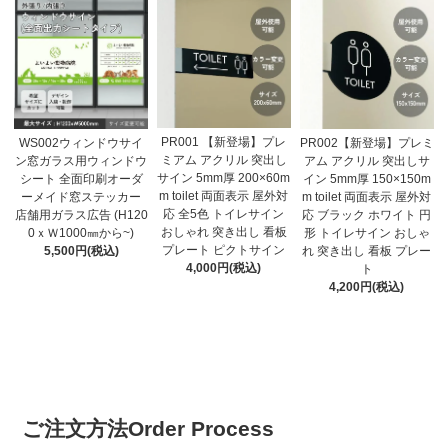
PR001 【新登場】プレ
WS002ウィンドウサイ
PR002【新登場】プレミ
ミアム アクリル 突出し
ン窓ガラス用ウィンドウ
アム アクリル 突出しサ
サイン 5mm厚 200×60m
シート 全面印刷オーダ
イン 5mm厚 150×150m
m toilet 両面表示 屋外対
ーメイド窓ステッカー
m toilet 両面表示 屋外対
応 全5色 トイレサイン
店舗用ガラス広告 (H120
応 ブラック ホワイト 円
おしゃれ 突き出し 看板
0ｘＷ1000㎜から~)
形 トイレサイン おしゃ
プレート ピクトサイン
5,500円(税込)
れ 突き出し 看板 プレー
4,000円(税込)
ト
4,200円(税込)
ご注文方法
Order Process