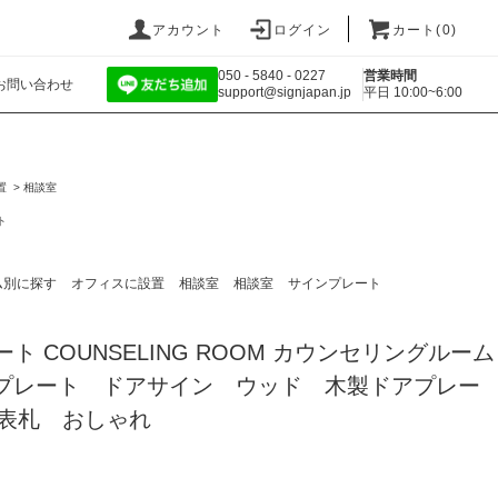
アカウント
ログイン
カート(
0
)
050 - 5840 - 0227
営業時間
お問い合わせ
support@signjapan.jp
平日 10:00~6:00
置
>
相談室
ト
ム別に探す
オフィスに設置
相談室
相談室
サインプレート
ート COUNSELING ROOM カウンセリングルーム
ドアプレート ドアサイン ウッド 木製ドアプレー
表札 おしゃれ