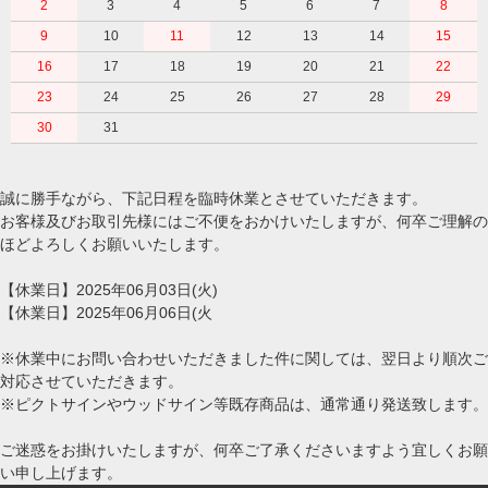
2
3
4
5
6
7
8
9
10
11
12
13
14
15
16
17
18
19
20
21
22
23
24
25
26
27
28
29
30
31
誠に勝手ながら、下記日程を臨時休業とさせていただきます。
お客様及びお取引先様にはご不便をおかけいたしますが、何卒ご理解の
ほどよろしくお願いいたします。
【休業日】2025年06月03日(火)
【休業日】2025年06月06日(火
※休業中にお問い合わせいただきました件に関しては、翌日より順次ご
対応させていただきます。
※ピクトサインやウッドサイン等既存商品は、通常通り発送致します。
ご迷惑をお掛けいたしますが、何卒ご了承くださいますよう宜しくお願
い申し上げます。