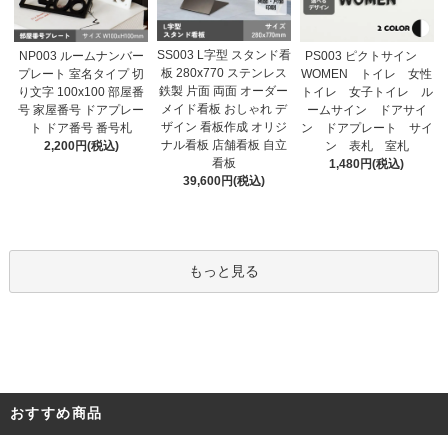
SS003 L字型 スタンド看
NP003 ルームナンバー
PS003 ピクトサイン
板 280x770 ステンレス
プレート 室名タイプ 切
WOMEN トイレ 女性
鉄製 片面 両面 オーダー
り文字 100x100 部屋番
トイレ 女子トイレ ル
メイド看板 おしゃれ デ
号 家屋番号 ドアプレー
ームサイン ドアサイ
ザイン 看板作成 オリジ
ト ドア番号 番号札
ン ドアプレート サイ
ナル看板 店舗看板 自立
2,200円(税込)
ン 表札 室札
看板
1,480円(税込)
39,600円(税込)
もっと見る
おすすめ商品