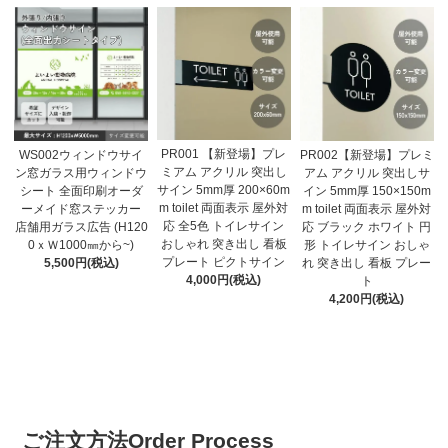
PR001 【新登場】プレ
WS002ウィンドウサイ
PR002【新登場】プレミ
ミアム アクリル 突出し
ン窓ガラス用ウィンドウ
アム アクリル 突出しサ
サイン 5mm厚 200×60m
シート 全面印刷オーダ
イン 5mm厚 150×150m
m toilet 両面表示 屋外対
ーメイド窓ステッカー
m toilet 両面表示 屋外対
応 全5色 トイレサイン
店舗用ガラス広告 (H120
応 ブラック ホワイト 円
おしゃれ 突き出し 看板
0ｘＷ1000㎜から~)
形 トイレサイン おしゃ
プレート ピクトサイン
5,500円(税込)
れ 突き出し 看板 プレー
4,000円(税込)
ト
4,200円(税込)
ご注文方法
Order Process