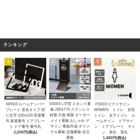
ランキング
1
2
3
SS003 L字型 スタンド看
NP003 ルームナンバー
PS003 ピクトサイン
板 280x770 ステンレス
プレート 室名タイプ 切
WOMEN トイレ 女性
鉄製 片面 両面 オーダー
り文字 100x100 部屋番
トイレ 女子トイレ ル
メイド看板 おしゃれ デ
号 家屋番号 ドアプレー
ームサイン ドアサイ
ザイン 看板作成 オリジ
ト ドア番号 番号札
ン ドアプレート サイ
ナル看板 店舗看板 自立
2,200円(税込)
ン 表札 室札
看板
1,480円(税込)