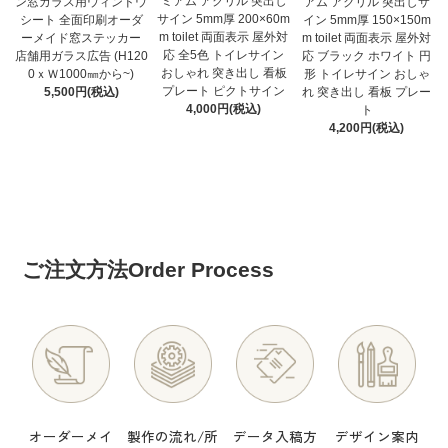
ミアム アクリル 突出し
ン窓ガラス用ウィンドウ
アム アクリル 突出しサ
サイン 5mm厚 200×60m
シート 全面印刷オーダ
イン 5mm厚 150×150m
m toilet 両面表示 屋外対
ーメイド窓ステッカー
m toilet 両面表示 屋外対
応 全5色 トイレサイン
店舗用ガラス広告 (H120
応 ブラック ホワイト 円
おしゃれ 突き出し 看板
0ｘＷ1000㎜から~)
形 トイレサイン おしゃ
プレート ピクトサイン
5,500円(税込)
れ 突き出し 看板 プレー
4,000円(税込)
ト
4,200円(税込)
ご注文方法
Order Process
オーダーメイ
製作の流れ/所
データ入稿方
デザイン案内