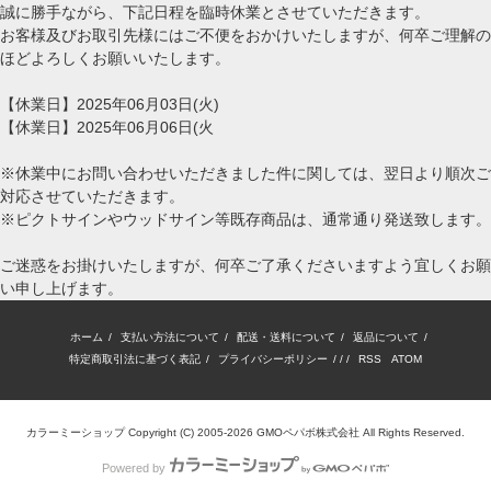
誠に勝手ながら、下記日程を臨時休業とさせていただきます。
お客様及びお取引先様にはご不便をおかけいたしますが、何卒ご理解の
ほどよろしくお願いいたします。
【休業日】2025年06月03日(火)
【休業日】2025年06月06日(火
※休業中にお問い合わせいただきました件に関しては、翌日より順次ご
対応させていただきます。
※ピクトサインやウッドサイン等既存商品は、通常通り発送致します。
ご迷惑をお掛けいたしますが、何卒ご了承くださいますよう宜しくお願
い申し上げます。
ホーム
/
支払い方法について
/
配送・送料について
/
返品について
/
特定商取引法に基づく表記
/
プライバシーポリシー
/ / /
RSS
/
ATOM
カラーミーショップ
Copyright (C) 2005-2026
GMOペパボ株式会社
All Rights Reserved.
Powered by