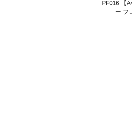
PF016 
ー フ