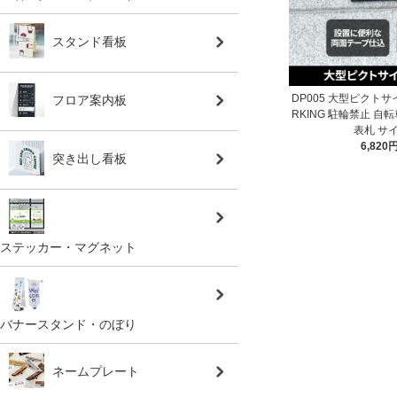
スタンド看板
DP005 大型ピクトサイン
フロア案内板
RKING 駐輪禁止 自
表札 サ
6,820
突き出し看板
ステッカー・マグネット
バナースタンド・のぼり
ネームプレート