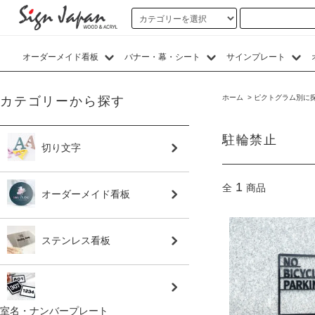
オーダーメイド看板
バナー・幕・シート
サインプレート
ホーム
>
ピクトグラム別に
カテゴリーから探す
駐輪禁止
切り文字
1
全
商品
オーダーメイド看板
ステンレス看板
室名・ナンバープレート